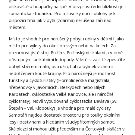
pískoviště
a
houpačky na lípě. V bezprostřední blízkosti je i
romantická studánka. Pro milovníky noční oblohy je k
dispozici tma jak v pytli (zdarma)
nerušená září
nad
městem.
Místo je vhodné pro nerušený pobyt rodiny s dětmi i jako
místo pro výlety do okolí po svých nebo na kolech. Za
pozornost jistě stojí Pulčín s Pulčinskými skálami a
v
zimě
přístupnými unikátními ledopády. V létě si zajisté zpestříte
pobyt sběrem malin, ostružin, hub a bylinek v chemii
nedotčeném koutě krajiny. Pro náročnější
je
možnost
turistik
y
a cykloturistik
y
(Hornolidečská magistrála,
hřebenovky v Javornících, Be
s
ky
d
ech nebo Bílých
Karpatech, cyklostezka Velké Karlovice, ale i náročné
cyklotrasy). Nově vybudovaná cyklostezka Be
v
lava (Sv.
Štepán - Val. Klobouky) je vhodná pro malé cyklisty.
Samotáři najdou dostatek prostoru pro toulky okol
ní
mi
lesy i pastvinami a hledáním všud
y
přítomných samot.
Skálolezci si mohou užít především na Čertových skálách v