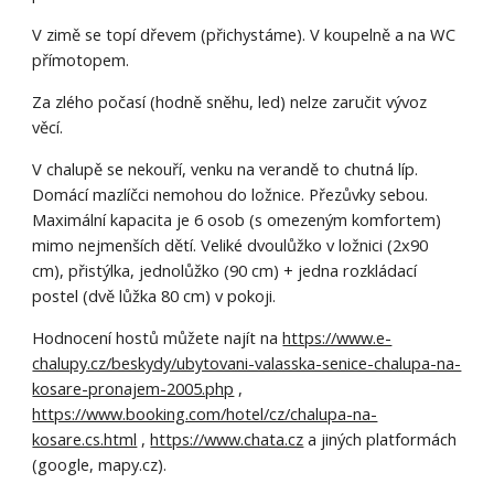
V zimě se topí dřevem (přichystáme). V koupelně a na WC
přímotopem.
Za zlého počasí (hodně sněhu, led) nelze zaručit vývoz
věcí.
V chalupě se nekouří, venku na verandě to chutná líp.
Domácí mazlíčci nemohou do
ložnice
. Přezůvky sebou.
M
a
ximální kapacita je 6 osob (s omezeným komfortem)
mimo nejmenších dětí.
V
eliké dvoulůžko v ložnici (2x90
cm), přistýlka, jednol
ů
žko (90 cm) + jedna rozkládací
postel (dvě lůžka 80 cm) v pokoji.
Hodnocení hostů můžete najít na
https://www.e-
chalupy.cz/beskydy/ubytovani-valasska-senice-chalupa-na-
kosare-pronajem-2005.php
,
https://www.booking.com/hotel/cz/chalupa-na-
kosare.cs.html
,
https://www.chata.cz
a jiných platformách
(google, mapy.cz).