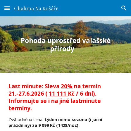
Chalupa Na Košáře
Skip to main content
Skip to navigation
Pohoda uprostřed valašské
přírody
Last minute: Sleva
20%
na termín
21.-27.6.2026 (
11 111
Kč / 6 dní).
Informujte se i na jiné lastminute
termíny.
Zvýhodněná cena:
týden mimo sezonu (i jarní
prázdniny) za 9 999 Kč (1428/noc).