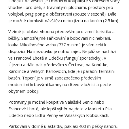
Lidečku. Ve vesnici je i moderní koupaliště s ohřevem vody
vhodné i pro děti, s travnatými plochami, prostory pro
volejbal, ping pong a
občerstvení (pouze v sez
o
ně). Dále
je možn
é
domluvit návštěvu nebo jízdu na koních (2.5 km)
V zimě je oblast vhodná především pro zimní turistiku a
běžky. Samozřejmě sáňkování a bobování nic nebrání,
louka Mikolínového vrchu (737 m.n.m.) je vám celá k
dispozici. Na sjezdovku je nutno zajet. Nejblíž se nachází
ve Francové Lhotě a Lidečku (fungují sporadicky)
, v
Újezdu a dále pak především v Čertove, na Kohútke,
Karolince a Velkých Karlovicích, kde je i parádní termální
bazén. Topení je v zimě zabezpečeno především
moderními krbovými kamny na dřevo v
ložnici
a pecí v
obytném pokoji.
Potraviny je možné koupit ve Valašské Senici nebo
Francové Lhotě, ale lepší výběr najdete v Marketu Pila
Lidečko
nebo L
i
dl a Penny ve Valašských Kloboukách.
Parkování v dolině u asfaltky, pak asi 400 m pěšky nahoru.