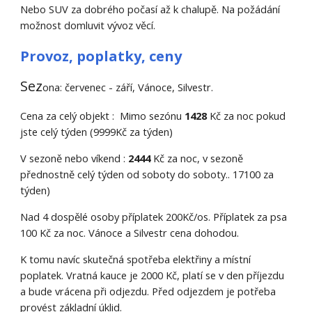
Nebo SUV za dobrého počasí až k chalupě. Na požádání
možnost domluvit vývoz věcí.
Provoz, poplatky, ceny
Sez
o
na: červenec -
září
, Vánoce, Silvestr.
Cena za celý objekt :
Mimo sezónu
1428
Kč za noc
p
okud
jste celý týden
(9999Kč za týden
)
V sezoně nebo víkend :
2444
Kč za noc, v sezoně
přednostně celý týden od soboty do soboty.. 17100 za
týden)
Nad 4 dospělé osoby příplatek 200Kč/os. Příplatek za psa
100 Kč za noc.
Vánoce
a Silvestr cena dohodou.
K
tomu navíc skutečná spotřeba elektřiny a místní
poplatek. Vratná kauce je 2000 Kč, platí se v den příjezdu
a bude vrácena při odjezdu.
Před odjezdem je potřeba
provést základní úklid.