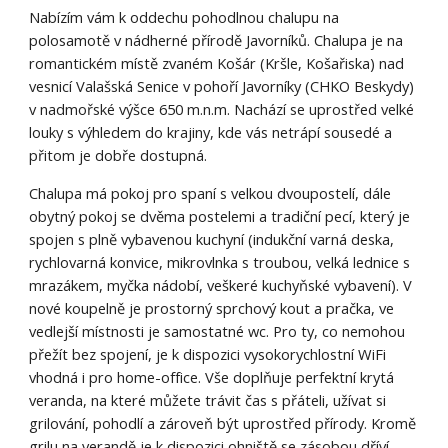
Nabízím vám k oddechu pohodlnou chalupu na
polosamotě v nádherné přírodě Javorníků. Chalupa je na
romantickém místě zvaném Košár (Kršle, Košařiska) nad
vesnicí Valašská Senice v pohoří Javorníky
(CHKO Beskydy)
v nadmořské výšce 650 m.n.m. Nachází se
uprostřed velké
louky s výhledem do krajiny,
kde vás
netrápí sousedé a
přitom je dobře dostupná.
Chalupa má pokoj pro spaní s velkou dvoupostelí, dále
obytný pokoj se dvěma postelemi a tradiční pecí, který je
spojen s plně vybavenou kuchyní (indukční varná deska,
rychlovarná konvice, mikrovlnka s troubou, velká lednice s
mrazákem, myčka nádobí, veškeré kuchyňské vybavení). V
nové koupelně je prostorný sprchový kout a pračka, ve
vedlejší místnosti je samostatné wc. Pro ty, co nemohou
přežít bez spojení, je k dispozici vysokorychlostní WiFi
vhodná i pro home-office. Vše doplňuje perfektní krytá
veranda, na které můžete trávit čas s přáteli, užívat si
grilování, pohodlí a zároveň být uprostřed přírody. Kromě
grilu na verandě je k dispozici ohniště se zásobou dříví,